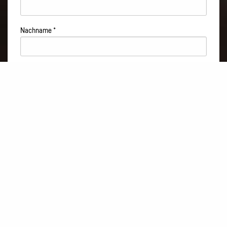
Nachname
*
Strasse
*
PLZ
*
Ort
*
Telefon
*