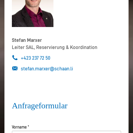
Stefan Marxer
Leiter SAL, Reservierung & Koordination
+423 237 72 50
stefan.marxer@schaan.li
Anfrageformular
Formular
Vorname
*